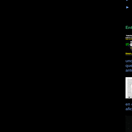
►
Ent
uno
que
ant
en 
afi