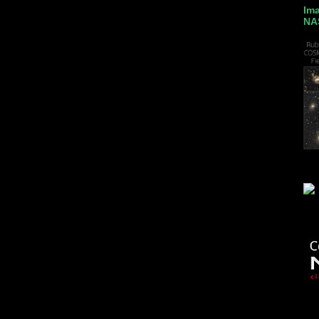
Ima
NA