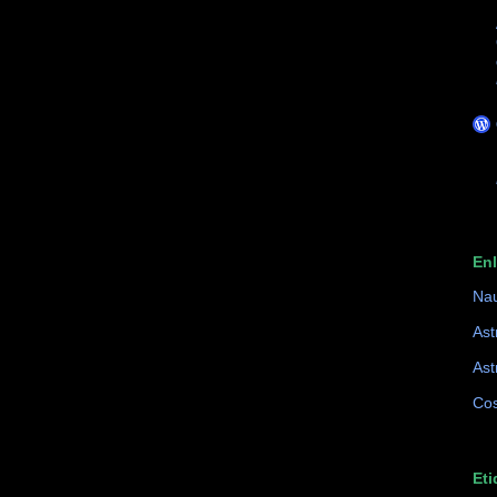
En
Na
Ast
Ast
Cos
Eti