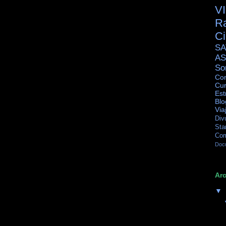
V
R
C
SA
AS
So
Con
Cur
Est
Blo
Via
Div
Sta
Co
Doc
Arc
▼