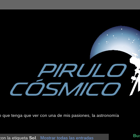
 lo que tenga que ver con una de mis pasiones, la astronomía
Bus
on la etiqueta
Sol
.
Mostrar todas las entradas