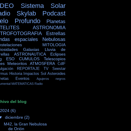
IDEO
Sistema Solar
adio Skylab
Podcast
ielo Profundo
Planetas
TELITES
ASTRONOMIA
TROFOTOGRAFIA
Estrellas
ndas espaciales
Nebulosas
stelaciones
MITOLOGIA
iosidades
Galaxias
Lluvia de
rellas
ASTRONAUTICA
Eclipses
g
ESO
CUMULOS
Telescopios
jes
Meteoritos
ATMOSFERA
CdlF
ulgación
REPORTAJE TV
Seestar
rmus
Historia
Impactos
Sol
Asteroides
metas
Eventos
Agujeros negros
umental
MATEMATICAS
Radio
hivo del blog
2024
(6)
▼
diciembre
(2)
M42, la Gran Nebulosa
de Orión