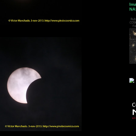
Ima
NA