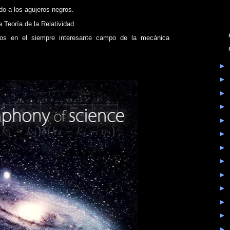
o a los agujeros negros.
a Teoría de la Relatividad
nos en el siempre interesante campo de la mecánica
►
►
►
►
►
►
►
►
►
►
►
►
►