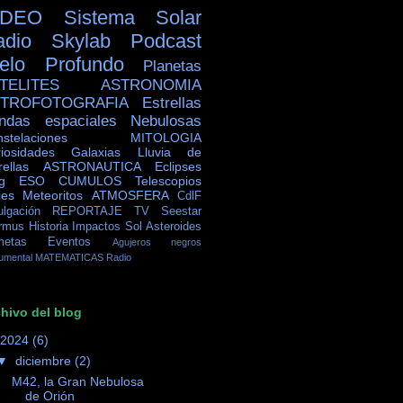
IDEO
Sistema Solar
adio Skylab
Podcast
ielo Profundo
Planetas
TELITES
ASTRONOMIA
TROFOTOGRAFIA
Estrellas
ndas espaciales
Nebulosas
stelaciones
MITOLOGIA
iosidades
Galaxias
Lluvia de
rellas
ASTRONAUTICA
Eclipses
g
ESO
CUMULOS
Telescopios
jes
Meteoritos
ATMOSFERA
CdlF
ulgación
REPORTAJE TV
Seestar
rmus
Historia
Impactos
Sol
Asteroides
metas
Eventos
Agujeros negros
umental
MATEMATICAS
Radio
hivo del blog
2024
(6)
▼
diciembre
(2)
M42, la Gran Nebulosa
de Orión