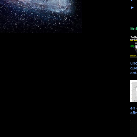
►
Ent
uno
que
ant
en 
afi