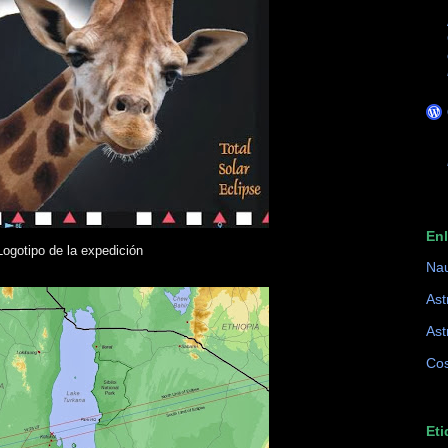
En
Logotipo de la expedición
Na
Ast
Ast
Cos
Eti