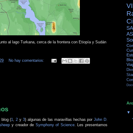
V
R
C
SA
AS
So
unto al lago Turkana, cerca de la frontera con Etiopía y Sudán
Con
Cur
Est
Blo
29
No hay comentarios:
Via
Div
Sta
Co
Doc
Arc
mos
▼
 blog (
1
,
2
y
3
) algunas de las maravillas hechas por
John D.
sheep
y creador de
Symphony of Science
. Les presentamos