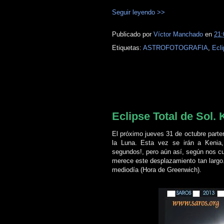
Seguir leyendo >>
Publicado por
Víctor Manchado
en
21:
Etiquetas:
ASTROFOTOGRAFIA
,
Ecl
lunes, 28 de octubre de 2013
Eclipse Total de Sol.
El próximo jueves 31 de octubre part
la Luna. Esta vez se irán a Kenia, 
segundos!, pero aún así, según nos cu
merece este desplazamiento tan largo.
mediodía (Hora de Greenwich).