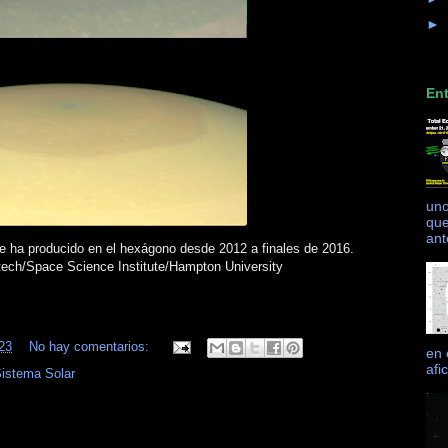
►
Ent
uno
que
ant
e ha producido en el hexágono desde 2012 a finales de 2016.
ech/Space Science Institute/Hampton University
23
No hay comentarios:
en 
afi
istema Solar