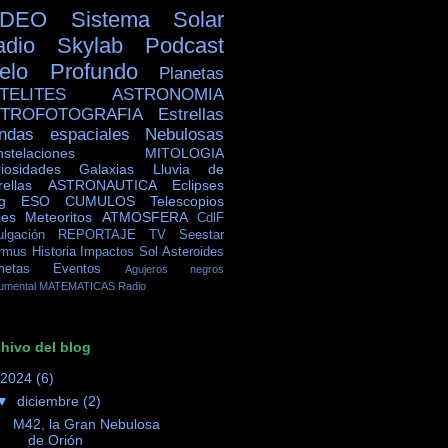
IDEO
Sistema Solar
adio Skylab
Podcast
ielo Profundo
Planetas
TELITES
ASTRONOMIA
TROFOTOGRAFIA
Estrellas
ndas espaciales
Nebulosas
stelaciones
MITOLOGIA
iosidades
Galaxias
Lluvia de
rellas
ASTRONAUTICA
Eclipses
g
ESO
CUMULOS
Telescopios
jes
Meteoritos
ATMOSFERA
CdlF
ulgación
REPORTAJE TV
Seestar
rmus
Historia
Impactos
Sol
Asteroides
metas
Eventos
Agujeros negros
umental
MATEMATICAS
Radio
hivo del blog
2024
(6)
▼
diciembre
(2)
M42, la Gran Nebulosa
de Orión