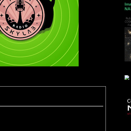
Ima
NA