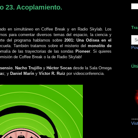
o 23. Acoplamiento.
Tra
cado en simultáneo en Coffee Break y en Radio Skylab. Los
mos para comentar diversos temas del espacio, la ciencia y
parte del programa hablamos sobre
2001: Una Odisea en el
secuela. También tratamos sobre el misterio del
monolito de
Po
alía de las trayectorias de las sondas
Pioneer
. Si quieres
 emisión de Coffee Break o la de Radio Skylab!
Últ
sensio
,
Nacho Trujillo
y
Héctor Socas
desde la Sala Omega
ia
s; y
Daniel Marín
y
Víctor R. Ruiz
por videoconferencia.
Vis