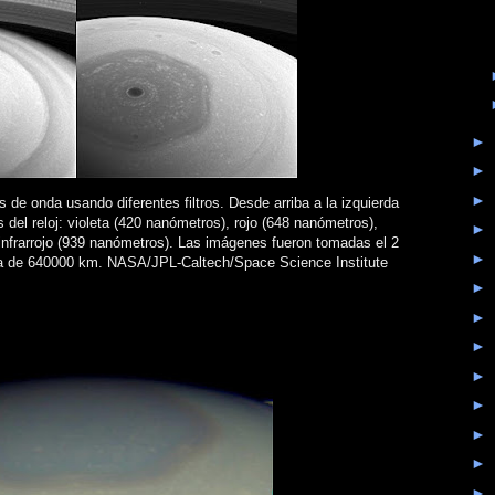
►
►
►
s de onda usando diferentes filtros. Desde arriba a la izquierda
s del reloj: violeta (420 nanómetros), rojo (648 nanómetros),
►
 infrarrojo (939 nanómetros). Las imágenes fueron tomadas el 2
►
ia de 640000 km. NASA/JPL-Caltech/Space Science Institute
►
►
►
►
►
►
►
►