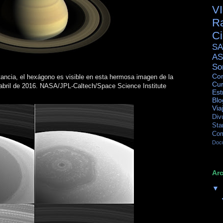
V
R
C
SA
AS
So
Con
ancia, el hexágono es visible en esta hermosa imagen de la
Cur
 abril de 2016. NASA/JPL-Caltech/Space Science Institute
Est
Blo
Via
Div
Sta
Co
Doc
Arc
▼