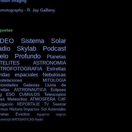
rodon Imaging
motography - R. Jay GaBany
quetas
IDEO
Sistema Solar
adio Skylab
Podcast
ielo Profundo
Planetas
TELITES
ASTRONOMIA
TROFOTOGRAFIA
Estrellas
ndas espaciales
Nebulosas
stelaciones
MITOLOGIA
iosidades
Galaxias
Lluvia de
rellas
ASTRONAUTICA
Eclipses
g
ESO
CUMULOS
Telescopios
jes
Meteoritos
ATMOSFERA
CdlF
ulgación
REPORTAJE TV
Seestar
rmus
Historia
Impactos
Sol
Asteroides
metas
Eventos
Agujeros negros
umental
MATEMATICAS
Radio