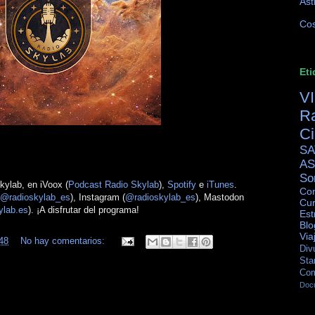
Ast
Cos
Eti
V
R
C
SA
AS
So
ylab, en iVoox (
Podcast Radio Skylab
),
Spotify
e
iTunes
.
Con
@radioskylab_es
), Instagram (
@radioskylab_es
), Mastodon
Cur
ylab.es
). ¡A disfrutar del programa!
Est
Blo
Via
48
No hay comentarios:
Div
Sta
Co
Doc