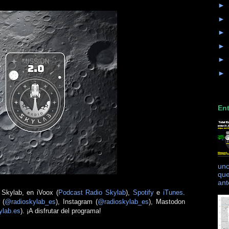
►
►
►
►
►
►
Ent
uno
que
ant
Skylab, en iVoox (
Podcast Radio Skylab
),
Spotify
e
iTunes
.
 (
@radioskylab_es
), Instagram (
@radioskylab_es
), Mastodon
ylab.es
). ¡A disfrutar del programa!