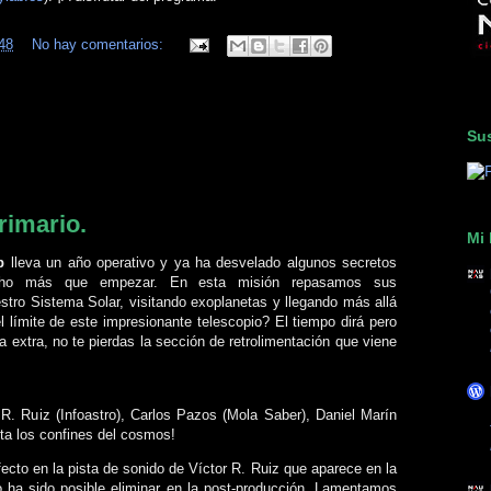
48
No hay comentarios:
Sus
rimario.
Mi 
b
lleva un año operativo y ya ha desvelado algunos secretos
o más que empezar. En esta misión repasamos sus
tro Sistema Solar, visitando exoplanetas y llegando más allá
l límite de este impresionante telescopio? El tiempo dirá pero
extra, no te pierdas la sección de retrolimentación que viene
r R. Ruiz (Infoastro), Carlos Pazos (Mola Saber), Daniel Marín
sta los confines del cosmos!
cto en la pista de sonido de Víctor R. Ruiz que aparece en la
o ha sido posible eliminar en la post-producción. Lamentamos