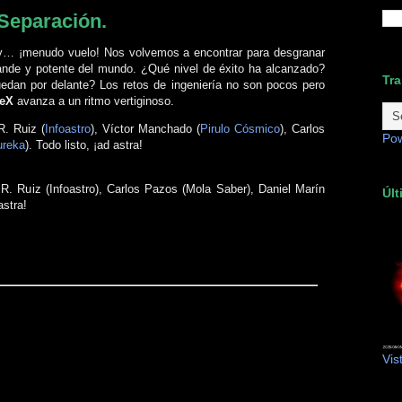
 Separación.
y… ¡menudo vuelo! Nos volvemos a encontrar para desgranar
ande y potente del mundo. ¿Qué nivel de éxito ha alcanzado?
Tra
edan por delante? Los retos de ingeniería no son pocos pero
ceX
avanza a un ritmo vertiginoso.
R. Ruiz (
Infoastro
), Víctor Manchado (
Pirulo Cósmico
), Carlos
Po
ureka
). Todo listo, ¡ad astra!
r R. Ruiz (Infoastro), Carlos Pazos (Mola Saber), Daniel Marín
Últ
astra!
Vis