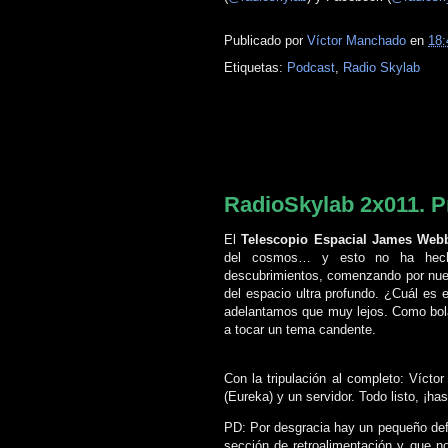
Publicado por
Víctor Manchado
en
18:
Etiquetas:
Podcast
,
Radio Skylab
lunes, 2 de octubre de 2023
RadioSkylab 2x011. P
El
Telescopio Espacial James Web
del cosmos… y esto no ha hech
descubrimientos, comenzando por nues
del espacio ultra profundo. ¿Cuál es e
adelantamos que muy lejos. Como bola 
a tocar un tema candente.
Con la tripulación al completo: Vícto
(Eureka) y un servidor. Todo listo, ¡ha
PD: Por desgracia hay un pequeño defe
sección de retroalimentación y que n