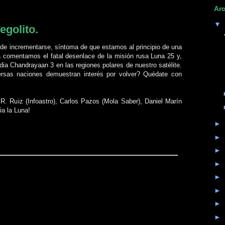
Arc
▼
egolito.
n de incrementarse, síntoma de que estamos al principio de una
a comentamos el fatal desenlace de la misión rusa Luna 25 y,
ndia Chandrayaan 3 en las regiones polares de nuestro satélite.
rsas naciones demuestran interés por volver? Quédate con
r R. Ruiz (Infoastro), Carlos Pazos (Mola Saber), Daniel Marín
ia la Luna!
►
►
►
►
►
►
►
►