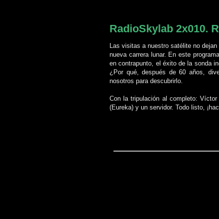
jueves, 7 de septiembre de 2023
RadioSkylab 2x010. R
Las visitas a nuestro satélite no deja
nueva carrera lunar. En este program
en contrapunto, el éxito de la sonda i
¿Por qué, después de 60 años, dive
nosotros para descubrirlo.
Con la tripulación al completo: Vícto
(Eureka) y un servidor. Todo listo, ¡hac