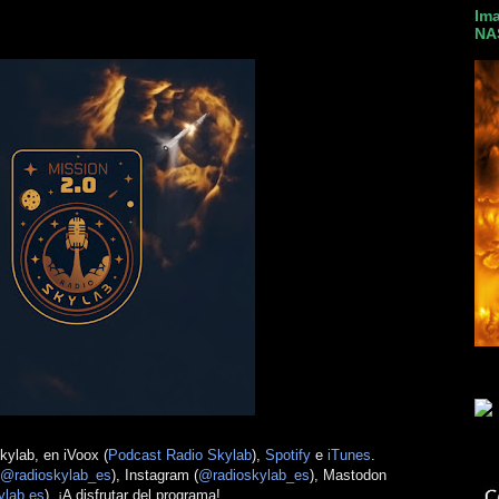
Ima
NA
ylab, en iVoox (
Podcast Radio Skylab
),
Spotify
e
iTunes
.
@radioskylab_es
), Instagram (
@radioskylab_es
), Mastodon
ylab.es
). ¡A disfrutar del programa!