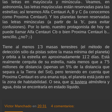
las letras en mayúscula y minúscula-. Veamos, en
astronomía, las letras mayúsculas están reservadas para las
estrellas; así tenemos Alfa Centauri A, B y C (la conocemos
como Proxima Centauri). Y los planetas tienen reservadas
las letras minúsculas (a partir de la 'b', para evitar
confusiones). Por lo tanto, nuestro protagonista de hoy se
puede llamar Alfa Centauri Cb o bien Proxima Centauri b...
sencillo, ¿no? ;-)
Tiene al menos 1'3 masas terrestres (el método de
detección sólo da pistas sobre la masa mínima del planeta)
y orbita a la estrella en aproximadamente 11'2 días. Está
realmente cerquita de su estrella, nada menos que a 7'5
millones de distancia (apenas un 5% de la distancia que
separa a la Tierra del Sol), pero teniendo en cuenta que
Proxima Centauri es una enana roja, el planeta está justo en
la zona de habitabilidad. O sea, que
si tuviera
atmósfera y
agua, ésta se encontraría en estado líquido.
Víctor Manchado
en
20:31
4 comentarios: