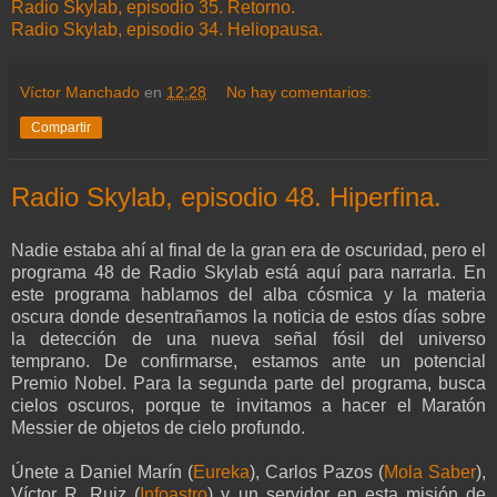
Radio Skylab, episodio 35. Retorno.
Radio Skylab, episodio 34. Heliopausa.
Víctor Manchado
en
12:28
No hay comentarios:
Compartir
Radio Skylab, episodio 48. Hiperfina.
Nadie estaba ahí al final de la gran era de oscuridad, pero el
programa 48 de Radio Skylab está aquí para narrarla. En
este programa hablamos del alba cósmica y la materia
oscura donde desentrañamos la noticia de estos días sobre
la detección de una nueva señal fósil del universo
temprano. De confirmarse, estamos ante un potencial
Premio Nobel. Para la segunda parte del programa, busca
cielos oscuros, porque te invitamos a hacer el Maratón
Messier de objetos de cielo profundo.
Únete a Daniel Marín
(
Eureka
)
, Carlos Pazos
(
Mola Saber
)
,
Víctor R. Ruiz
(
Infoastro
)
y un servidor en esta misión de