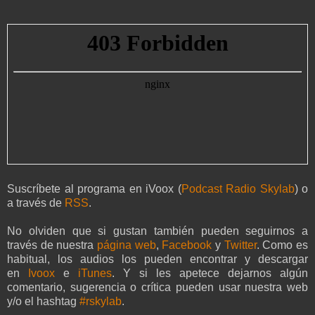
Suscríbete al programa en iVoox (
Podcast Radio Skylab
) o
a través de
RSS
.
No olviden que si gustan también pueden seguirnos a
través de nuestra
página web
,
Facebook
y
Twitter
. Como es
habitual, los audios los pueden encontrar y descargar
en
Ivoox
e
iTunes
. Y si les apetece dejarnos algún
comentario, sugerencia o crítica pueden usar nuestra web
y/o el hashtag
#rskylab
.