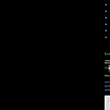
►
►
►
►
►
►
Ent
uno
que
ant