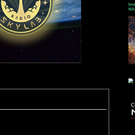
Ima
NA