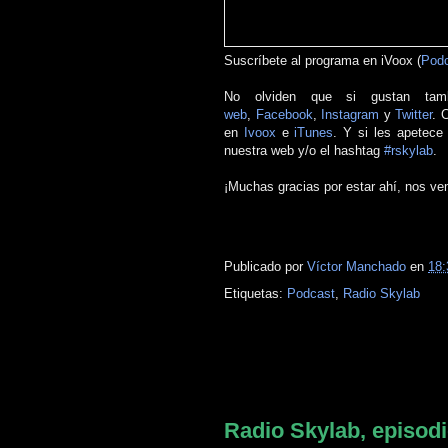
Suscríbete al programa en iVoox (
Podc
No olviden que si gustan tam
web
,
Facebook
,
Instagram
y
Twitter
. 
en
Ivoox
e
iTunes
. Y si les apetece
nuestra web y/o el hashtag
#rskylab
.
¡Muchas gracias por estar ahí, nos ve
Posts relacionados
Publicado por
Víctor Manchado
en
18:
Etiquetas:
Podcast
,
Radio Skylab
jueves, 7 de marzo de 2019
Radio Skylab, episodi