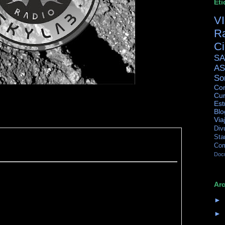
Eti
V
R
C
SA
AS
So
Con
Cur
Est
Blo
Via
Div
Sta
Co
Doc
Arc
►
►