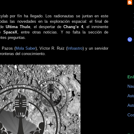
lab por fín ha llegado. Los radionautas se juntan en este
das las novedades en la exploración espacial: el final de
 de
Ultima Thule
, el despertar de
Chang’e 4
, el inminente
e
SpaceX
, entre otras noticias. Y no falta la sección de
ntes preguntas.
os Pazos
(
Mola Saber
)
, Víctor R. Ruiz
(
Infoastro
)
y un servidor
fronteras del conocimiento.
En
Na
Ast
Ast
Cos