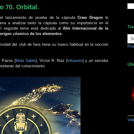
 70. Orbital.
 el lanzamiento de prueba de la cápsula
Crew Dragon
le
ama a analizar tanto la cápsula como su importancia en el
Tra
El segundo tema está dedicado al
Año Internacional de la
origen cósmico de los elementos
.
ividad del club de fans tiene su hueco habitual en la sección
Po
os Pazos
(
Mola Saber
)
, Víctor R. Ruiz
(
Infoastro
)
y un servidor
Últ
fronteras del conocimiento.
Vis