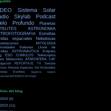
quetas
IDEO
Sistema Solar
adio Skylab
Podcast
ielo Profundo
Planetas
TELITES
ASTRONOMIA
TROFOTOGRAFIA
Estrellas
ndas espaciales
Nebulosas
stelaciones
MITOLOGIA
iosidades
Galaxias
Lluvia de
rellas
ASTRONAUTICA
Eclipses
g
ESO
CUMULOS
Telescopios
jes
Meteoritos
ATMOSFERA
CdlF
ulgación
REPORTAJE TV
Seestar
rmus
Historia
Impactos
Sol
Asteroides
metas
Eventos
Agujeros negros
umental
MATEMATICAS
Radio
hivo del blog
2024
(6)
2023
(11)