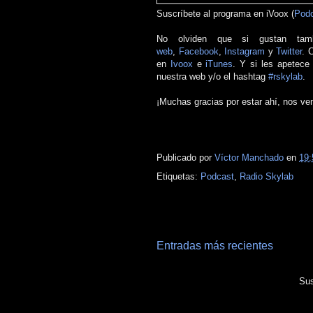
Suscríbete al programa en iVoox (
Podc
No olviden que si gustan tam
web
,
Facebook
,
Instagram
y
Twitter
. 
en
Ivoox
e
iTunes
. Y si les apetece
nuestra web y/o el hashtag
#rskylab
.
¡Muchas gracias por estar ahí, nos ve
Posts relacionados
Publicado por
Víctor Manchado
en
19:
Etiquetas:
Podcast
,
Radio Skylab
Entradas más recientes
Sus