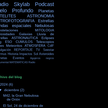
adio Skylab
Podcast
ielo Profundo
Planetas
TELITES
ASTRONOMIA
TROFOTOGRAFIA
Estrellas
ndas espaciales
Nebulosas
stelaciones
MITOLOGIA
iosidades
Galaxias
Lluvia de
rellas
ASTRONAUTICA
Eclipses
g
ESO
CUMULOS
Telescopios
jes
Meteoritos
ATMOSFERA
CdlF
ulgación
REPORTAJE TV
Seestar
rmus
Historia
Impactos
Sol
Asteroides
metas
Eventos
Agujeros negros
umental
MATEMATICAS
Radio
hivo del blog
2024
(6)
▼
diciembre
(2)
M42, la Gran Nebulosa
de Orión
El Sol, 24 de diciembre de