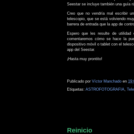
Seestar se incluye también una guía r
Creo que no vendría mal escribir u
telescopio, que se está volviendo mu
barrera de entrada que la app de contr
Espero que les resulte de utilidad
comentaremos cómo se hace la pues
dispositivo móvil o tablet con el tele
app del Seestar.
¡Hasta muy prontito!
Publicado por
Víctor Manchado
en
19:
Etiquetas:
ASTROFOTOGRAFIA
,
Tel
viernes, 3 de mayo de 2024
Reinicio