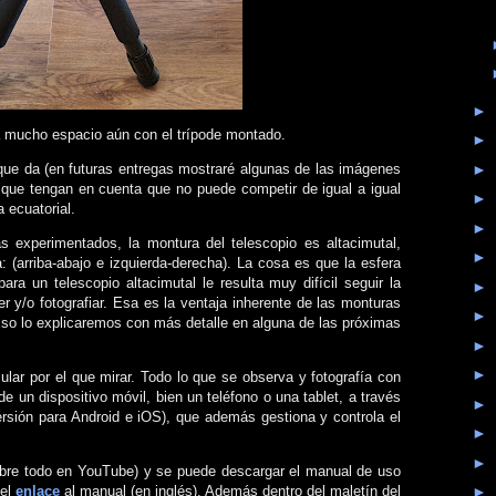
►
mucho espacio aún con el trípode montado.
►
►
que da (en futuras entregas mostraré algunas de las imágenes
 que tengan en cuenta que no puede competir de igual a igual
►
 ecuatorial.
►
 experimentados, la montura del telescopio es altacimutal,
►
: (arriba-abajo e izquierda-derecha). La cosa es que la esfera
a un telescopio altacimutal le resulta muy difícil seguir la
►
r y/o fotografiar. Esa es la ventaja inherente de las monturas
►
 Eso lo explicaremos con más detalle en alguna de las próximas
►
►
ar por el que mirar. Todo lo que se observa y fotografía con
de un dispositivo móvil, bien un teléfono o una tablet, a través
►
versión para Android e iOS), que además gestiona y controla el
►
►
sobre todo en YouTube) y se puede descargar el manual de uso
 el
enlace
al manual (en inglés). Además dentro del maletín del
►