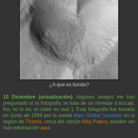
¿A que es bonito?
10 Diciembre (actualización).
Algunos amigos me han
preguntado si la fotografía se trata de un montaje o trucaje.
No, no lo es, el cráter es real :). Esta fotografía fue tomada
en Junio de 1999 por la sonda
Mars Global
Surveyor
en la
región de
Tharsis
, cerca del volcán
Alba Patera
, pueden ver
más información
aquí
.