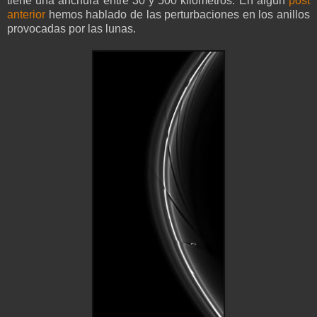
tiene una anchura entre 30 y 500 kilómetros. En algún
post
anterior
hemos hablado de las perturbaciones en los anillos
provocadas por las lunas.