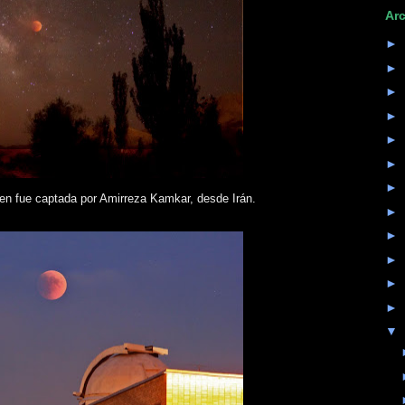
Arc
►
►
►
►
►
►
►
en fue captada por Amirreza Kamkar, desde Irán.
►
►
►
►
►
▼