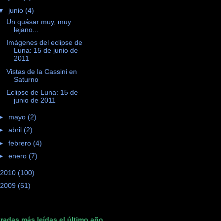
▼
junio
(4)
Un quásar muy, muy
lejano...
Imágenes del eclipse de
Luna: 15 de junio de
2011
Vistas de la Cassini en
Saturno
Eclipse de Luna: 15 de
junio de 2011
►
mayo
(2)
►
abril
(2)
►
febrero
(4)
►
enero
(7)
2010
(100)
2009
(51)
radas más leídas el último año