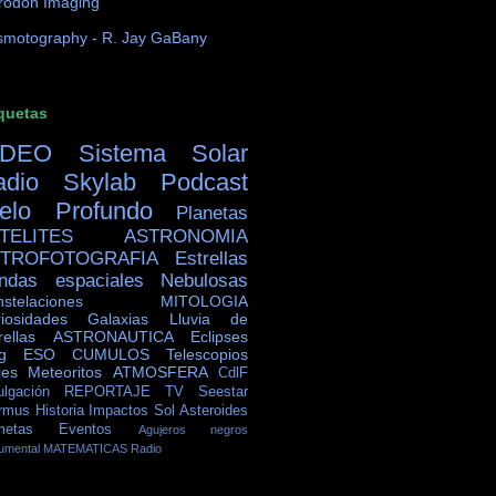
rodon Imaging
motography - R. Jay GaBany
quetas
IDEO
Sistema Solar
adio Skylab
Podcast
ielo Profundo
Planetas
TELITES
ASTRONOMIA
TROFOTOGRAFIA
Estrellas
ndas espaciales
Nebulosas
stelaciones
MITOLOGIA
iosidades
Galaxias
Lluvia de
rellas
ASTRONAUTICA
Eclipses
g
ESO
CUMULOS
Telescopios
jes
Meteoritos
ATMOSFERA
CdlF
ulgación
REPORTAJE TV
Seestar
rmus
Historia
Impactos
Sol
Asteroides
metas
Eventos
Agujeros negros
umental
MATEMATICAS
Radio