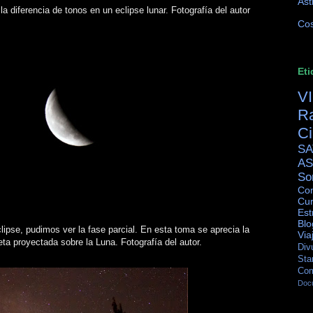
Ast
a diferencia de tonos en un eclipse lunar. Fotografía del autor
Cos
Eti
V
R
C
SA
AS
So
Con
Cur
Est
Blo
lipse, pudimos ver la fase parcial. En esta toma se aprecia la
Via
ta proyectada sobre la Luna. Fotografía del autor.
Div
Sta
Co
Doc