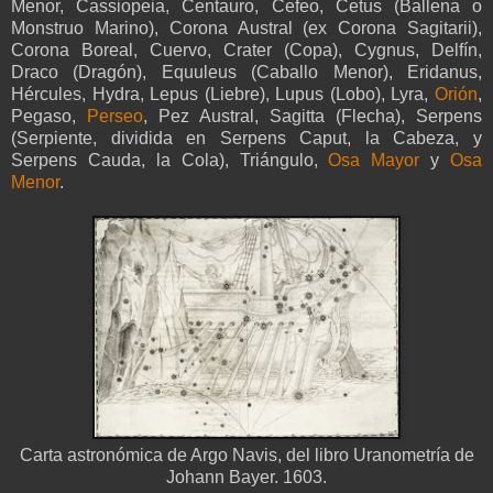
Menor, Cassiopeia, Centauro, Cefeo, Cetus (Ballena o
Monstruo Marino), Corona Austral (ex Corona Sagitarii),
Corona Boreal, Cuervo, Crater (Copa), Cygnus, Delfín,
Draco (Dragón), Equuleus (Caballo Menor), Eridanus,
Hércules, Hydra, Lepus (Liebre), Lupus (Lobo), Lyra,
Orión
,
Pegaso,
Perseo
, Pez Austral, Sagitta (Flecha), Serpens
(Serpiente, dividida en Serpens Caput, la Cabeza, y
Serpens Cauda, la Cola), Triángulo,
Osa Mayor
y
Osa
Menor
.
Carta astronómica de Argo Navis, del libro Uranometría de
Johann Bayer. 1603.