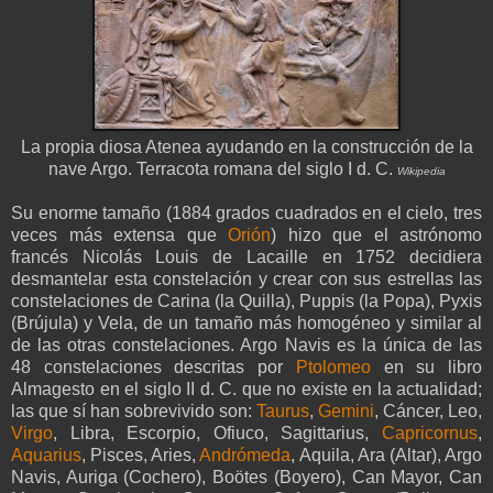
La propia diosa Atenea ayudando en la construcción de la
nave Argo. Terracota romana del siglo I d. C.
Wikipedia
Su enorme tamaño (1884 grados cuadrados en el cielo, tres
veces más extensa que
Orión
) hizo que el astrónomo
francés Nicolás Louis de Lacaille en 1752 decidiera
desmantelar esta constelación y crear con sus estrellas las
constelaciones de Carina (la Quilla), Puppis (la Popa), Pyxis
(Brújula) y Vela, de un tamaño más homogéneo y similar al
de las otras constelaciones. Argo Navis es la única de las
48 constelaciones descritas por
Ptolomeo
en su libro
Almagesto en el siglo II d. C. que no existe en la actualidad;
las que sí han sobrevivido son:
Taurus
,
Gemini
, Cáncer, Leo,
Virgo
, Libra, Escorpio, Ofiuco, Sagittarius,
Capricornus
,
Aquarius
, Pisces, Aries,
Andrómeda
, Aquila, Ara (Altar), Argo
Navis, Auriga (Cochero), Boötes (Boyero), Can Mayor, Can