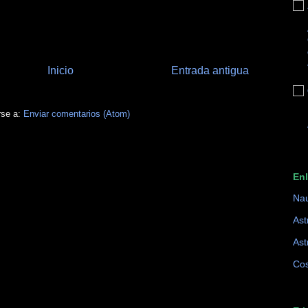
Inicio
Entrada antigua
rse a:
Enviar comentarios (Atom)
En
Na
Ast
Ast
Cos