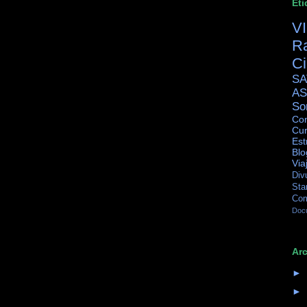
Eti
V
R
C
SA
AS
So
Con
Cur
Est
Blo
Via
Div
Sta
Co
Doc
Arc
►
►