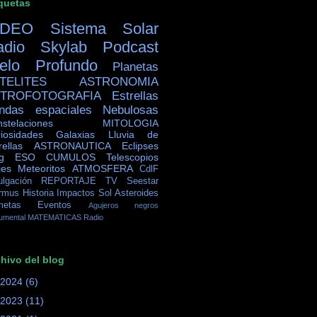
quetas
IDEO
Sistema Solar
adio Skylab
Podcast
ielo Profundo
Planetas
TELITES
ASTRONOMIA
TROFOTOGRAFIA
Estrellas
ndas espaciales
Nebulosas
stelaciones
MITOLOGIA
iosidades
Galaxias
Lluvia de
rellas
ASTRONAUTICA
Eclipses
g
ESO
CUMULOS
Telescopios
jes
Meteoritos
ATMOSFERA
CdlF
ulgación
REPORTAJE TV
Seestar
rmus
Historia
Impactos
Sol
Asteroides
metas
Eventos
Agujeros negros
umental
MATEMATICAS
Radio
hivo del blog
2024
(6)
2023
(11)