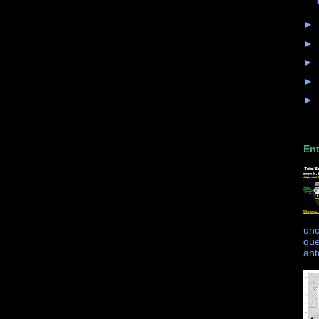
►
►
►
►
►
Ent
uno
que
ant