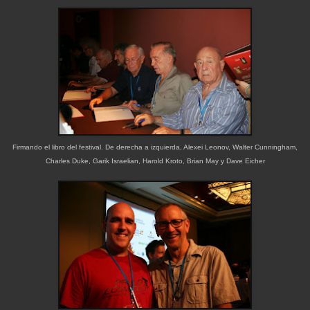
Firmando el libro del festival. De derecha a izquierda, Alexei Leonov, Walter Cunningham,
Charles Duke, Garik Israelian, Harold Kroto, Brian May y Dave Eicher