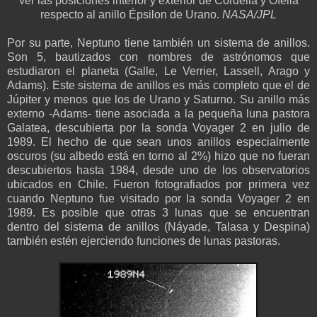
ver las posiciones interior y exterior de Cordelia y Ofelia
respecto al anillo Épsilon de Urano.
NASA/JPL
Por su parte, Neptuno tiene también un sistema de anillos.
Son 5, bautizados con nombres de astrónomos que
estudiaron el planeta (Galle, Le Verrier, Lassell, Arago y
Adams). Este sistema de anillos es más completo que el de
Júpiter y menos que los de Urano y Saturno. Su anillo más
externo -Adams- tiene asociada a la pequeña luna pastora
Galatea, descubierta por la sonda Voyager 2 en julio de
1989. El hecho de que sean unos anillos especialmente
oscuros (su albedo está en torno al 2%) hizo que no fueran
descubiertos hasta 1984, desde uno de los observatorios
ubicados en Chile. Fueron fotografiados por primera vez
cuando Neptuno fue visitado por la sonda Voyager 2 en
1989. Es posible que otras 3 lunas que se encuentran
dentro del sistema de anillos (Náyade, Talasa y Despina)
también estén ejerciendo funciones de lunas pastoras.