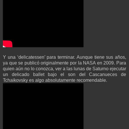
Y una ‘delicatessen’ para terminar. Aunque tiene sus años,
ya que se publicó originalmente por la NASA en 2009. Para
quien aún no lo conozca, ver a las lunas de Saturno ejecutar
un delicado ballet bajo el son del Cascanueces de
Tchaikovsky es algo absolutamente recomendable.