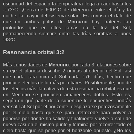
oscuridad del espacio la temperatura llega a caer hasta los
-173ºC. ¡Cerca de 600º C de diferencia entre el día y la
noche, la mayor del sistema solar!. Es curioso el dato de
que en ambos polos de
Mercurio
hay cráteres tan
profundos que en ellos jamás da la luz del Sol,
permaneciendo siempre entre las frías sombras a unos
-93ºC.
Resonancia orbital 3:2
Más curiosidades de
Mercurio
: por cada 3 rotaciones sobre
su eje el planeta describe 2 órbitas alrededor del Sol, así
que cada cara mira al Sol cada 176 días, hecho que
produce efectos de lo más peculiares. Posiblemente, uno de
los efectos más llamativos de esta resonancia orbital es que
en Mercurio se producen amaneceres dobles. Esto es,
según en qué parte de la superficie te encuentres, podrás
ver salir al Sol por el horizonte, desplazarse perezosamente
por el cielo hasta que se para, retrocede para volver a
ponerse por donde ha salido y finalmente vuelve a salir de
nuevo casi en el mismo punto y termina por recorrer todo el
cielo hasta que se pone por el horizonte opuesto. ¿No les