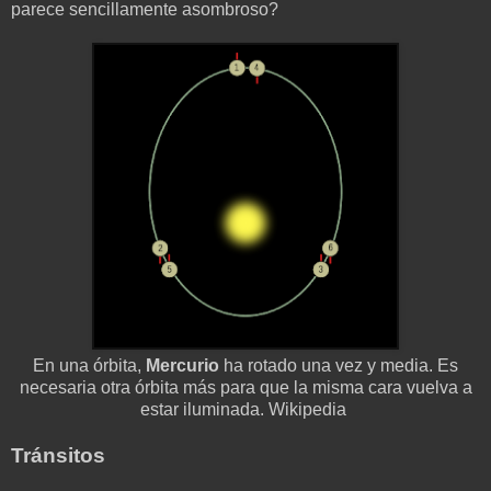
parece sencillamente asombroso?
En una órbita,
Mercurio
ha rotado una vez y media. Es
necesaria otra órbita más para que la misma cara vuelva a
estar iluminada. Wikipedia
Tránsitos