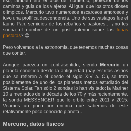
eso, también era el dios del comercio, protector de los
caminos y guía de los viajeros. Al igual que los otros dioses
olímpicos, Mercurio tuvo numerosos escarceos amorosos y
tuvo una prolífica descendencia. Uno de sus vástagos fue el
fauno Pan, semidiós de los rebaños y pastores… ¿no les
suena el nombre de un post anterior sobre las
lunas
pastoras
? 😉
Pero volvamos a la astronomía, que tenemos muchas cosas
que contar.
Aunque parezca un contrasentido, siendo
Mercurio
un
planeta conocido desde la antigüedad (hay escritos asirios
que se refieren a él desde el siglo XIV a. C.), se trata
posiblemente de uno de los planetas menos estudiado del
Sistema Solar. Tan sólo 2 sondas lo han visitado: la Mariner
10 a mediados de la década de los 70 y más recientemente,
la sonda MESSENGER que lo orbitó entre 2011 y 2015.
Veamos un poco por encima qué sabemos de este
relativamente poco conocido planeta…
Mercurio, datos físicos