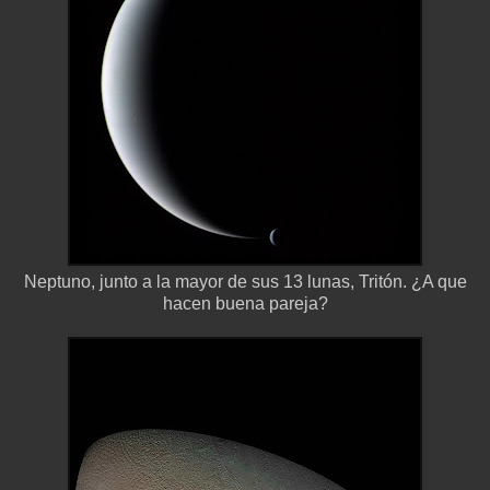
Neptuno, junto a la mayor de sus 13 lunas, Tritón. ¿A que
hacen buena pareja?