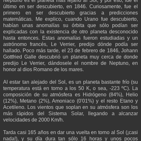
Neptuno es el planeta más lejano al Sol, y por eso, fue el
último en ser descubierto, en 1846. Curiosamente, fue el
primero en ser descubierto gracias a predicciones
matemáticas. Me explico, cuando Urano fue descubierto,
habían unas anomalías su órbita que sólo podían ser
explicadas con la existencia de otro planeta desconocido
hasta entonces. Estas anomalías fueron estudiadas y un
astrónomo francés, Le Verrier, predijo dónde podía ser
hallado. Poco más tarde, el 23 de febrero de 1846, Johann
Gottfried Galle descubrió un planeta muy cerca de donde
predijo Le Verrier, dándosele el nombre de Neptuno, en
honor al dios Romano de los mares.
Al estar tan alejado del Sol, es un planeta bastante frío (su
temperatura está en torno a los 50 K, o sea, -223 ºC). La
composición de su atmósfera es Hidrógeno (84%), Helio
(12%), Metano (2%), Amoniaco (0'01%) y el resto Etano y
Acetileno. Los vientos que soplan en su atmósfera son los
más rápidos del Sistema Solar, llegando a alcanzar
velocidades de 2000 Km/h.
Tarda casi 165 años en dar una vuelta en torno al Sol (¡casi
nada!), y su día dura tan sólo 16 horas y unos pocos