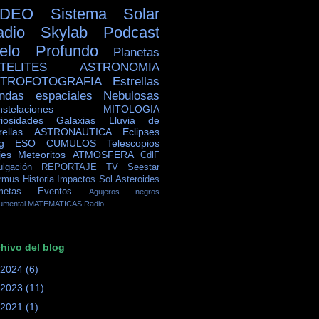
IDEO
Sistema Solar
adio Skylab
Podcast
ielo Profundo
Planetas
TELITES
ASTRONOMIA
TROFOTOGRAFIA
Estrellas
ndas espaciales
Nebulosas
stelaciones
MITOLOGIA
iosidades
Galaxias
Lluvia de
rellas
ASTRONAUTICA
Eclipses
g
ESO
CUMULOS
Telescopios
jes
Meteoritos
ATMOSFERA
CdlF
ulgación
REPORTAJE TV
Seestar
rmus
Historia
Impactos
Sol
Asteroides
metas
Eventos
Agujeros negros
umental
MATEMATICAS
Radio
hivo del blog
2024
(6)
2023
(11)
2021
(1)