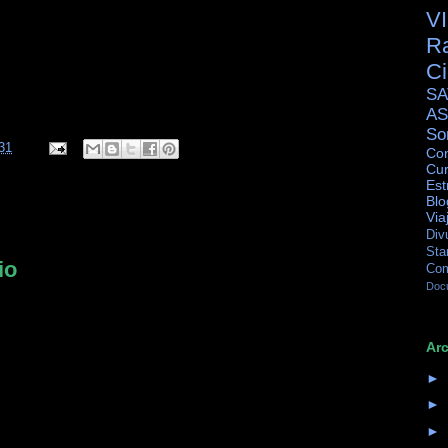
V
R
C
SA
AS
So
31
Con
Cur
Est
Blo
Via
Div
Sta
io
Co
Doc
Arc
►
►
►