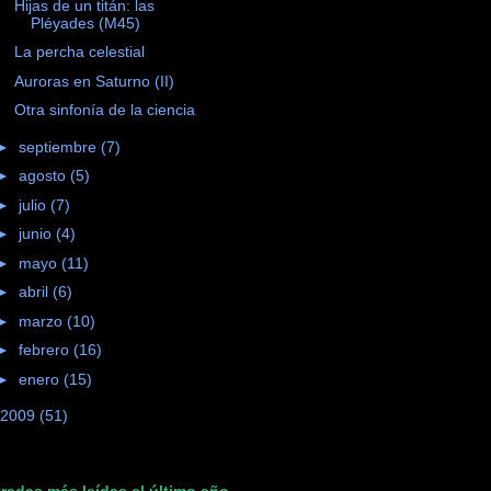
Hijas de un titán: las
Pléyades (M45)
La percha celestial
Auroras en Saturno (II)
Otra sinfonía de la ciencia
►
septiembre
(7)
►
agosto
(5)
►
julio
(7)
►
junio
(4)
►
mayo
(11)
►
abril
(6)
►
marzo
(10)
►
febrero
(16)
►
enero
(15)
2009
(51)
radas más leídas el último año