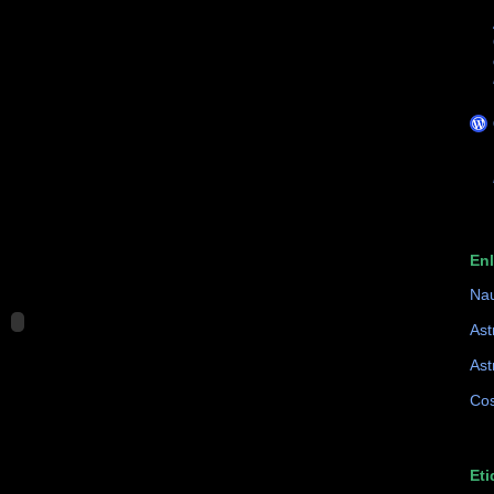
En
Na
Ast
Ast
Cos
Eti