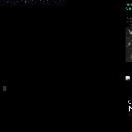
Ima
NA