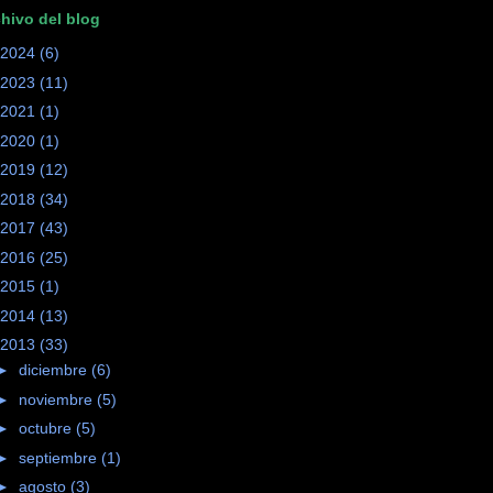
hivo del blog
2024
(6)
2023
(11)
2021
(1)
2020
(1)
2019
(12)
2018
(34)
2017
(43)
2016
(25)
2015
(1)
2014
(13)
2013
(33)
►
diciembre
(6)
►
noviembre
(5)
►
octubre
(5)
►
septiembre
(1)
►
agosto
(3)