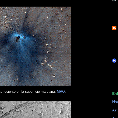
o reciente en la superficie marciana.
MRO
.
En
Na
Ast