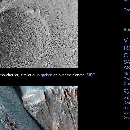
Ast
Cos
Eti
V
R
C
SA
AS
So
a circular, similar a un
graben
en nuestro planeta.
MRO
.
Con
Cur
Est
Blo
Via
Div
Sta
Co
Doc