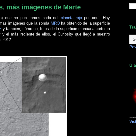
, más imágenes de Marte
do) que no publicamos nada del
planeta rojo
por aquí. Hoy
ltimas imágenes que la sonda
MRO
ha obtenido de la superficie
Tra
E
y también, cómo no, fotos de la superficie marciana cortesía
ty y el más reciente de ellos, el Curiosity que llegó a nuestro
e 2012.
Po
Últ
Vis