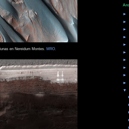
Arc
►
►
►
►
►
dunas en Nereidum Montes.
MRO
.
►
►
►
►
►
▼