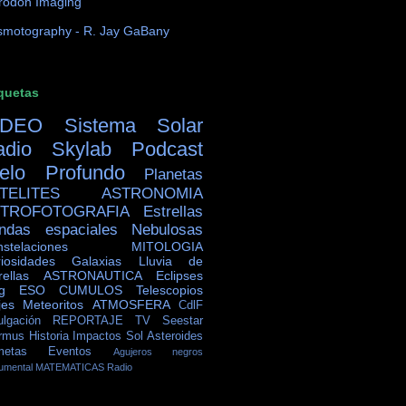
rodon Imaging
motography - R. Jay GaBany
quetas
IDEO
Sistema Solar
adio Skylab
Podcast
ielo Profundo
Planetas
TELITES
ASTRONOMIA
TROFOTOGRAFIA
Estrellas
ndas espaciales
Nebulosas
stelaciones
MITOLOGIA
iosidades
Galaxias
Lluvia de
rellas
ASTRONAUTICA
Eclipses
g
ESO
CUMULOS
Telescopios
jes
Meteoritos
ATMOSFERA
CdlF
ulgación
REPORTAJE TV
Seestar
rmus
Historia
Impactos
Sol
Asteroides
metas
Eventos
Agujeros negros
umental
MATEMATICAS
Radio